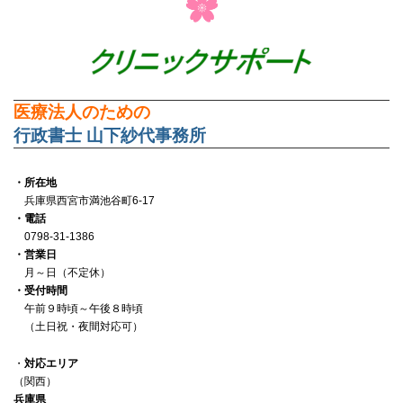
損、改ざん、漏えいなどを防止するため、必要な安全管
理措置を講じ、適切な管理に努めます。
５．個人情報の第三者提供
当事務所は、あらかじめご本人の同意を得た場合及び法
令で定められた場合を除き、保有する個人情報を第三者
に提供しません。
医療法人のための
６．個人情報の開示、訂正等
行政書士 山下紗代事務所
当事務所は、保有する個人情報に対するご本人からの開
示、訂正、利用停止などのご請求について、法令に基づ
・所在地
いて適切に対応します。その際、ご本人であることが確
兵庫県西宮市満池谷町6-17
認できない場合には、ご請求に応じることができませ
・電話
ん。
0798-31-1386
７．個人情報保護方針の継続的改善
・営業日
当事務所は、個人情報保護方針の継続的な改善に努めま
月～日（不定休）
・受付時間
す。また、法令等の改正や社会秩序の変化により変更す
午前９時頃～午後８時頃
ることがあります。
（土日祝・夜間対応可）
【個人情報利用目的に従います】
・
対応エリア
（関西）
当事務所は、取得し保有する個人情報を、下記利用目的及
兵庫県