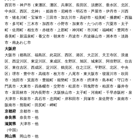
びこれと合理的な関連性のある範囲内で、業務の遂行上必
西宮市・神戸市（東灘区、灘区、兵庫区、長田区、須磨区、垂水区、北区、
要な限りにおいてこれを利用します。あらかじめご本人の
中央区、西区、北神）・姫路市・尼崎市・明石市・芦屋市・伊丹市・川西
同意を得た場合及び法令で定められた場合を除き、その他
市・猪名川町・宝塚市・三田市・加古川市・高砂市・稲美町・播磨町・西脇
の目的のために利用しません。
市・多可町・三木市・加西市・小野市・加東市・たつの市・宍粟市・太子
記
町・佐用町・相生市・赤穂市・上郡町・神河町・市川町・福崎町・豊岡市・
１．依頼を受けたことに関する当事務所の業務の遂行
香美町・新温泉町・養父市・朝来市・丹波市・丹波篠山市・洲本市・淡路
市・南あわじ市
２．前項の業務の遂行を適切かつ円滑に履行するのに必要
大阪府
な本人確認
大阪市（都島区、福島区、此花区、西区、港区、大正区、天王寺区、浪速
３．依頼を受けたことに伴う各種リスクの把握及び管理
区、西淀川区、東淀川区、東成区、生野区、旭区、城東区、阿倍野区、住吉
４．当事務所の提供する各種法的サービスに関する情報の
区、東住吉区、西成区、淀川区、鶴見区、住之江区、平野区、北区、中央
お知らせ
区）堺市・豊中市・高槻市・枚方市・八尾市・東大阪市・寝屋川市・吹田
〈以上〉
市・池田市・箕面市・豊能町・能勢町・茨木市・摂津市・島本町・守口市・
門真市・大東市・四条畷市・交野市・松原市・羽曳野市・柏原市・藤井寺
市・富田林市・河内長野市・大阪狭山市・太子町・河南町・千早赤阪村・泉
大津市・和泉市・高石市・忠岡町・岸和田市・貝塚市・泉佐野市・泉南市・
阪南市・熊取町・田尻町・岬町
京都府
京都市・他
奈良県
奈良市・他
滋賀県
大津市・他
（中国）
岡山県
岡山市・他