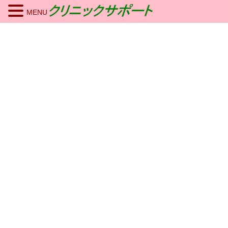
MENU
コ
ナ
TOP
お問い合わせ
ン
ビ
テ
ゲ
ン
ー
当ホームページをご覧いただきありがとうございます。
ツ
シ
ご相談やお手続きに関するお問い合わせは、以下のフォーム
へ
ョ
からお願いいたします。
ス
ン
キ
に
ッ
移
・お名前
〈必須〉
プ
動
・クリニック名・法人名・事務所名
〈必須〉
・同 住所
〈必須〉
※市区町村名まででも可。