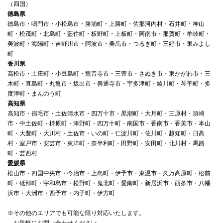
（四国）
徳島県
徳島市・鳴門市・小松島市・勝浦町・上勝町・佐那河内村・石井町・神山
町・松茂町・北島町・藍住町・板野町・上板町・阿南市・那賀町・牟岐町・
美波町・海陽町・吉野川市・阿波市・美馬市・つるぎ町・三好市・東みよし
町
香川県
高松市・土庄町・小豆島町・観音寺市・三豊市・さぬき市・東かがわ市・三
木町・直島町・丸亀市・坂出市・善通寺市・宇多津町・綾川町・琴平町・多
度津町・まんのう町
高知県
高知市・宿毛市・土佐清水市・四万十市・黒潮町・大月町・三原村・須崎
市・中土佐町・梼原町・津野町・四万十町・南国市・香南市・香美市・本山
町・大豊町・大川村・土佐市・いの町・仁淀川町・佐川町・越知町・日高
村・室戸市・安芸市・東洋町・奈半利町・田野町・安田町・北川村・馬路
町・芸西村
愛媛県
松山市・四国中央市・今治市・上島町・伊予市・東温市・久万高原町・松前
町・砥部町・宇和島市・松野町・鬼北町・愛南町・新居浜市・西条市・八幡
浜市・大洲市・西予市・内子町・伊方町
※その他のエリアでも可能な限り対応いたします。